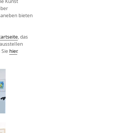
he Kunst
über
 Daneben bieten
tartseite
, das
 ausstellen
 Sie
hier
.