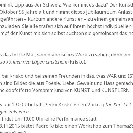
i­nik Lipp aus der Schweiz. Wie kommt es dazu? Der Künst
Ok­to­ber 55 Jahre alt und nimmt dieses Ju­bi­läum zum Anlass
efährten – kurzum andere Künst­ler – zu ei­nem gemeinsa­me
­zu­laden. Sie alle trafen sich auf ihrem höchst in­dividuelle
pf der Kunst mit sich selbst suchten sie ge­meinsam das no
es das letz­te Mal, sein male­ri­sches Werk zu sehen, denn ein T
so kön­nen neu Lü­gen entste­hen!
(Krisko).
 bei Kris­ko und bei seinen Freunden in das, was WAR und I
 sind Bil­der, die aus Poesie, Lie­be, Gewalt und Hass ge­mach
eine gepfef­ferte Ver­sammlung von KUNST und KÜNST­LERN.
5 um 19:00 Uhr hält Pedro Krisko ei­nen Vortrag
Die Kunst ist
gen ent­stehen.
findet um 19:00 Uhr eine Perfor­mance statt.
 8.11.2015 bietet Pedro Krisko einen Workshop zum Thema
Z