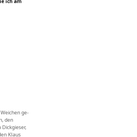
ie ich am
 Weichen ge­
n, den
ick­gie­ser,
den Klaus