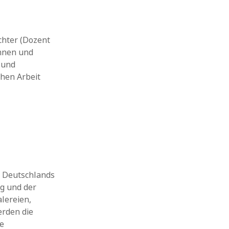
chter (Dozent
innen und
 und
chen Arbeit
n Deutschlands
g und der
lereien,
erden die
ie