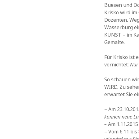
Buesen und Dom
Krisko wird im 
Dozenten, Wegg
Wasser­burg ein
KUNST – im Kam
Gemalte.
Für Krisko ist 
vernichtet:
Nur 
So schauen wir
WIRD. Zu se­hen
erwar­tet Sie 
– Am 23.10.201
kön­nen neue Lü
–
Am 1.11.2015 
– Vom 6.11 bis