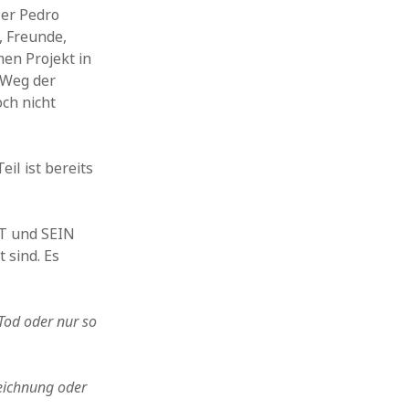
ler Pedro
, Freunde,
n Pro­jekt in
n Weg der
ch nicht
eil ist bereits
ST und SEIN
t sind. Es
 Tod oder nur so
eichnung oder