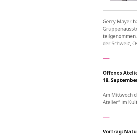
Gerry Mayer ha
Gruppenausstel
teilgenommen. 
der Schweiz, Ö
—-
Offenes Ateli
18.
Septembe
Am Mittwoch de
Atelier” im Kul
—-
Vortrag: Natu