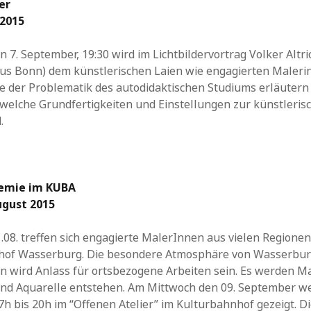
er
2015
 7. September, 19:30 wird im Lichtbildervortrag Volker Altri
aus Bonn) dem künstlerischen Laien wie engagierten Maler
 der Problematik des autodidaktischen Studiums erläutern
 welche Grundfertigkeiten und Einstellungen zur künstleris
.
mie im KUBA
August 2015
1.08. treffen sich engagierte MalerInnen aus vielen Regione
hof Wasserburg. Die besondere Atmosphäre von Wasserbur
 wird Anlass für ortsbezogene Arbeiten sein. Es werden Ma
nd Aquarelle entstehen. Am Mittwoch den 09. September w
7h bis 20h im “Offenen Atelier” im Kulturbahnhof gezeigt. D