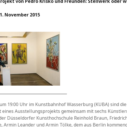
ro­jekt von Pedro Krisko und Freunden:
Stellwerk oder w
 1. November 2015
 um 19:00 Uhr im Kunstbahnhof Wasserburg (KUBA) sind die
rt eines Aus­stellungsprojekts ge­meinsam mit sechs Künstler
r Düs­seldorfer Kunsthoch­schule Rein­hold Braun, Fried­rich D
, Armin Lean­der und Armin Töl­ke, dem aus Ber­lin kommen