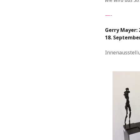
wie wird aus St
—-
Gerry Mayer: 
18.
Septembe
Innenausstell