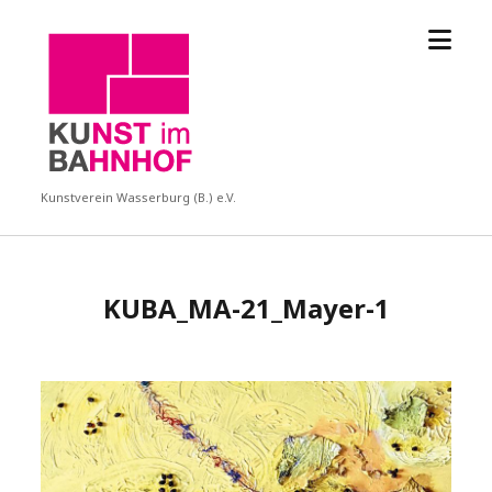
Menü
KUBA
öffne
Kunstverein Wasserburg (B.) e.V.
KUBA_MA-21_Mayer-1